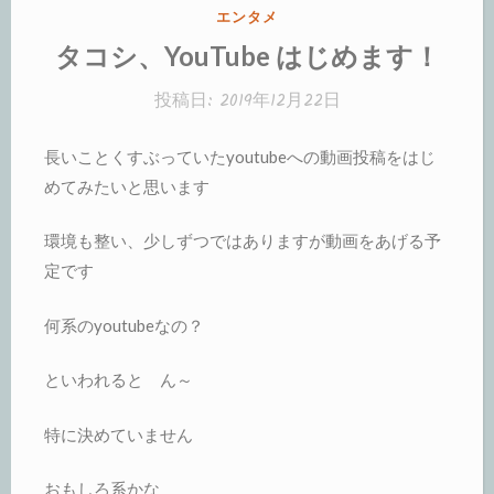
カ
エンタメ
テ
タコシ、YouTube はじめます！
ゴ
リ
投稿日:
2019年12月22日
ー:
長いことくすぶっていたyoutubeへの動画投稿をはじ
めてみたいと思います
環境も整い、少しずつではありますが動画をあげる予
定です
何系のyoutubeなの？
といわれると ん～
特に決めていません
おもしろ系かな