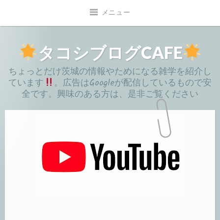
コ
メニュー
ン
テ
ン
タコシブログCAFE
ツ
ちょっとだけ茨城の情報やためになる雑学を紹介し
へ
ています
。広告はGoogleが配信しているもので安
移
全です。興味のある方は、是非ご覧ください
動