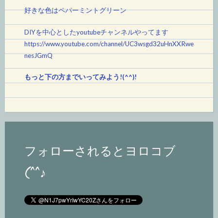
好きな色はペパーミントグリーン
DIYを中心としたyoutubeチャンネルやってます
https://www.youtube.com/channel/UC3wsgd32uHnXXRwe
nesJGmQ
もっと下の方までいってみよう!(^^)!
フォローされるとヨロコブ
(^^♪