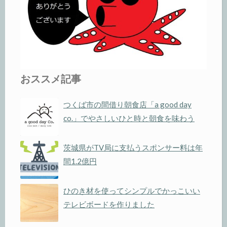
おススメ記事
つくば市の間借り朝食店「a good day
co.」でやさしいひと時と朝食を味わう
茨城県がTV局に支払うスポンサー料は年
間1.2億円
ひのき材を使ってシンプルでかっこいい
テレビボードを作りました