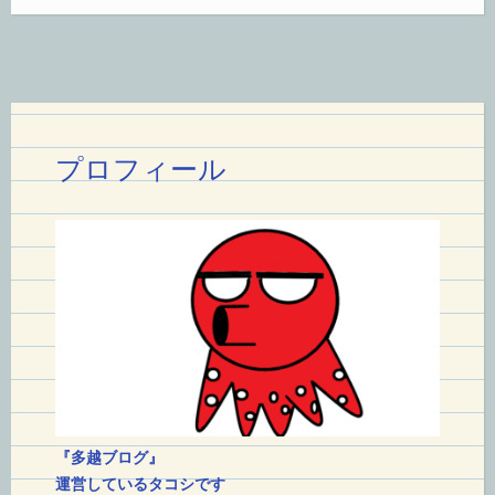
す
れ
ば
も
ら
プロフィール
え
る
お
金”
『多越ブログ』
運営しているタコシです