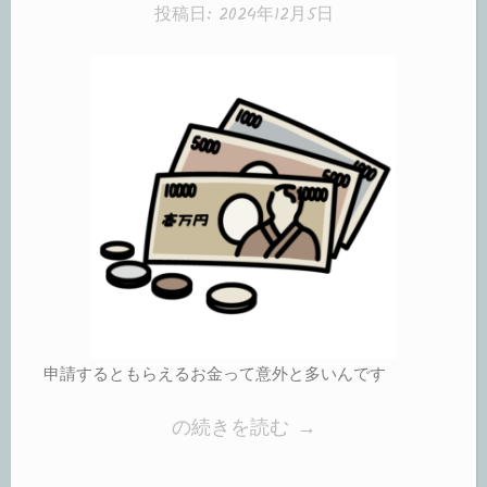
リ
投稿日:
2024年12月5日
ー:
申請するともらえるお金って意外と多いんです
“申
の続きを読む
→
請