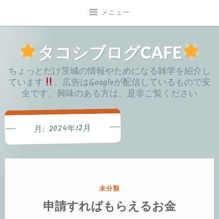
コ
メニュー
ン
テ
ン
タコシブログCAFE
ツ
ちょっとだけ茨城の情報やためになる雑学を紹介し
へ
ています
。広告はGoogleが配信しているもので安
移
全です。興味のある方は、是非ご覧ください
動
2024年12月
月:
カ
未分類
テ
申請すればもらえるお金
ゴ