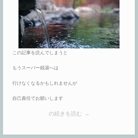
この記事を読んでしまうと
もうスーパー銭湯へは
行けなくなるかもしれませんが
自己責任でお願いします
“ス
の続きを読む
→
ー
パ