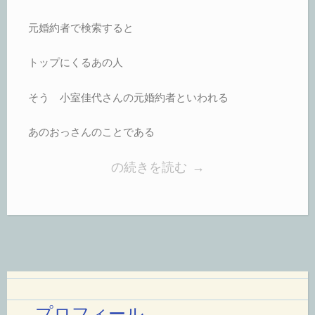
の”
元婚約者で検索すると
トップにくるあの人
そう 小室佳代さんの元婚約者といわれる
あのおっさんのことである
“元
の続きを読む
→
婚
約
者
の
お
っ
プロフィール