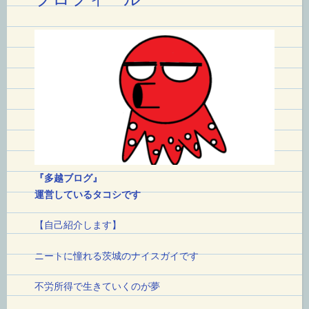
さ
ん
へ
「い
ち
い
ち
コ
『多越ブログ』
メ
運営しているタコシです
ン
【自己紹介します】
ト
す
ニートに憧れる茨城のナイスガイです
ん
不労所得で生きていくのが夢
な」”