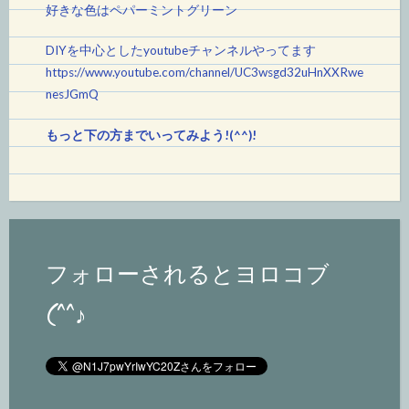
好きな色はペパーミントグリーン
DIYを中心としたyoutubeチャンネルやってます
https://www.youtube.com/channel/UC3wsgd32uHnXXRwe
nesJGmQ
もっと下の方までいってみよう!(^^)!
フォローされるとヨロコブ
(^^♪