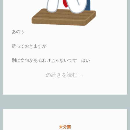
あのぅ
断っておきますが
別に文句があるわけじゃないです はい
“本
の続きを読む
→
場
で
修
行
さ
カ
未分類