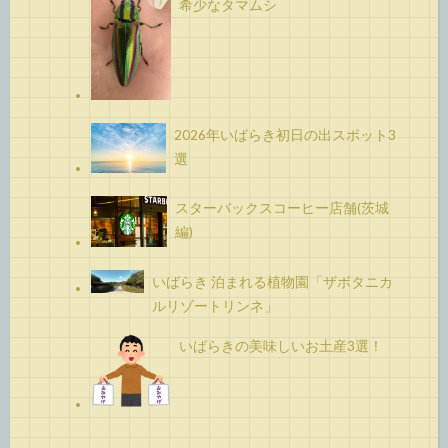
希少なタマムシ
2026年いばらき初日の出スポット3
選
スターバックスコーヒー店舗(茨城
編)
いばらき 泊まれる植物園「ザボタニカ
ルリゾートリンネ」
いばらきの美味しいお土産3選！