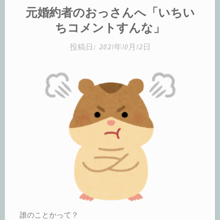
れ
テ
元婚約者のおっさんへ「いちい
た
ゴ
ちコメントすんな」
リ
料
ー:
投稿日:
理
2021年10月12日
人
の
方々、
そ
れ
っ
て
ど
う
な
誰のことかって？