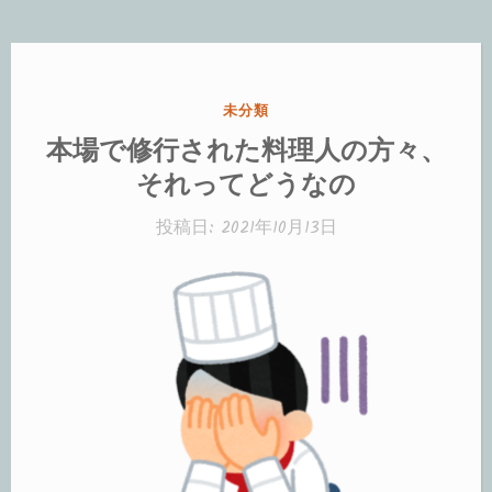
ー
銭
湯
カ
未分類
の
テ
本場で修行された料理人の方々、
恐
ゴ
それってどうなの
リ
怖”
ー:
投稿日:
2021年10月13日