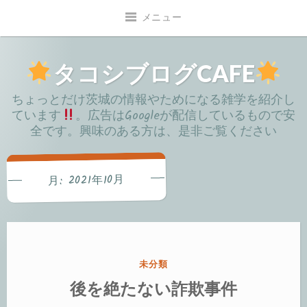
コ
メニュー
ン
テ
ン
タコシブログCAFE
ツ
ちょっとだけ茨城の情報やためになる雑学を紹介し
へ
ています
。広告はGoogleが配信しているもので安
移
全です。興味のある方は、是非ご覧ください
動
2021年10月
月:
カ
未分類
テ
後を絶たない詐欺事件
ゴ