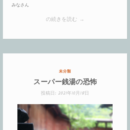
みなさん
“後
の続きを読む
→
を
絶
た
な
い
カ
未分類
詐
テ
スーパー銭湯の恐怖
欺
ゴ
リ
事
投稿日:
2021年10月18日
ー:
件”