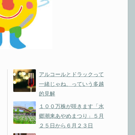
アルコールとドラックって
一緒じゃね、っていう多越
的見解
１００万株が咲きます「水
郷潮来あやめまつり」５月
２５日から６月２３日