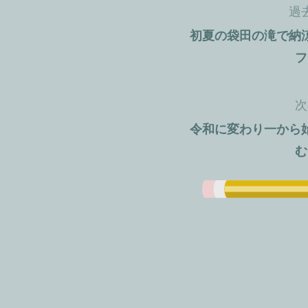
過
投
初夏の袋田の滝で納
稿
フ
ナ
次
ビ
令和に変わり一から
ゲ
む
ー
シ
ョ
ン