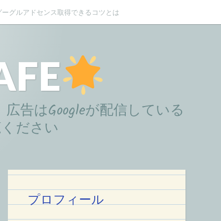
グーグルアドセンス取得できるコツとは
FE
。広告はGoogleが配信している
覧ください
プロフィール