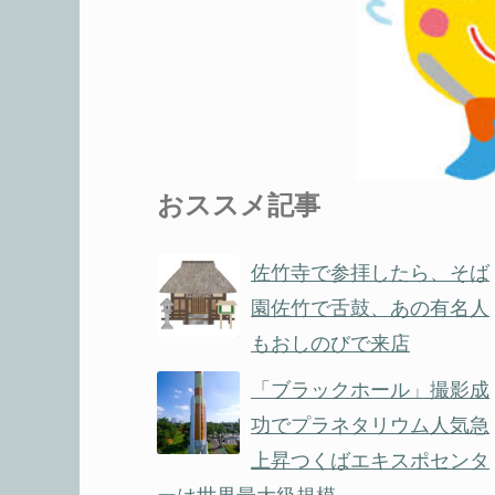
おススメ記事
佐竹寺で参拝したら、そば
園佐竹で舌鼓、あの有名人
もおしのびで来店
「ブラックホール」撮影成
功でプラネタリウム人気急
上昇つくばエキスポセンタ