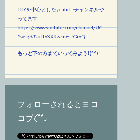
DIYを中心としたyoutubeチャンネルや
ってます
https://www.youtube.com/channel/UC
3wsgd32uHnXXRwenesJGmQ
もっと下の方までいってみよう!(^^)!
フォローされるとヨロ
コブ(^^♪