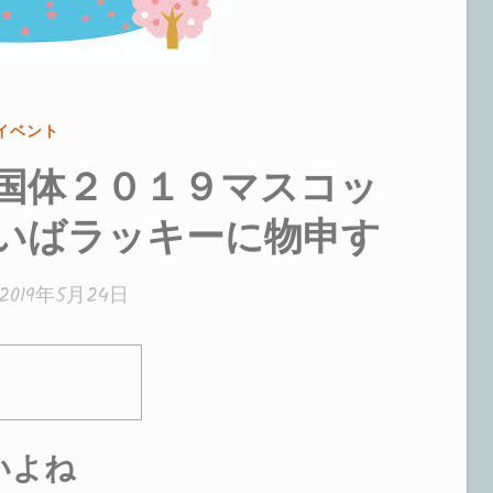
カ
イベント
テ
国体２０１９マスコッ
ゴ
リ
いばラッキーに物申す
ー:
2019年5月24日
いよね