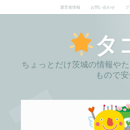
コ
運営者情報
お問い合わせ
プ
ン
テ
ン
タ
ツ
へ
移
ちょっとだけ茨城の情報やた
動
もので安