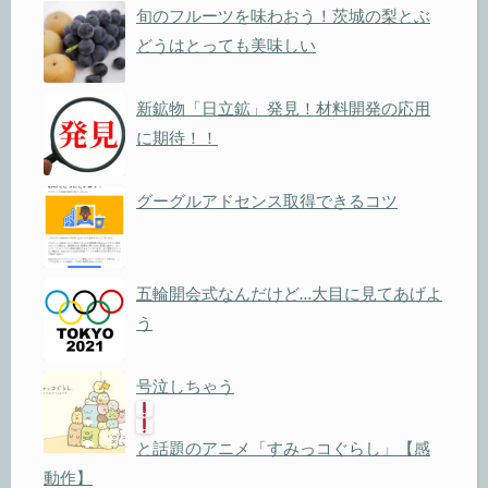
旬のフルーツを味わおう！茨城の梨とぶ
どうはとっても美味しい
新鉱物「日立鉱」発見！材料開発の応用
に期待！！
グーグルアドセンス取得できるコツ
五輪開会式なんだけど…大目に見てあげよ
う
号泣しちゃう
と話題のアニメ「すみっコぐらし」【感
動作】