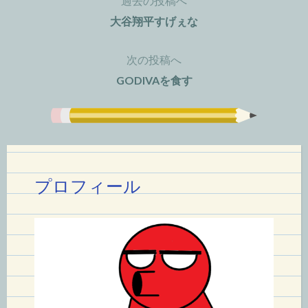
過去の投稿へ
投
大谷翔平すげぇな
稿
次の投稿へ
ナ
GODIVAを食す
ビ
ゲ
ー
シ
プロフィール
ョ
ン