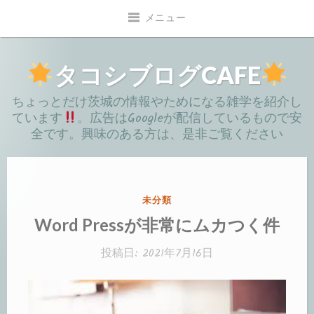
コ
メニュー
ン
テ
ン
タコシブログCAFE
ツ
ちょっとだけ茨城の情報やためになる雑学を紹介し
へ
ています
。広告はGoogleが配信しているもので安
移
全です。興味のある方は、是非ご覧ください
動
カ
未分類
テ
Word Pressが非常にムカつく件
ゴ
リ
投稿日:
2021年7月16日
ー: