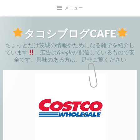
コ
メニュー
ン
テ
ン
タコシブログCAFE
ツ
ちょっとだけ茨城の情報やためになる雑学を紹介し
へ
ています
。広告はGoogleが配信しているもので安
移
全です。興味のある方は、是非ご覧ください
動