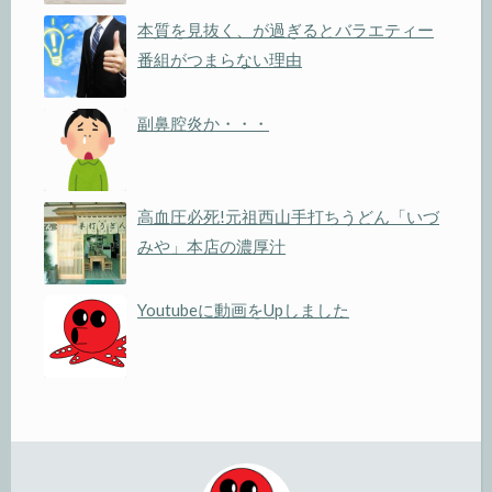
本質を見抜く、が過ぎるとバラエティー
番組がつまらない理由
副鼻腔炎か・・・
高血圧必死!元祖西山手打ちうどん「いづ
みや」本店の濃厚汁
Youtubeに動画をUpしました