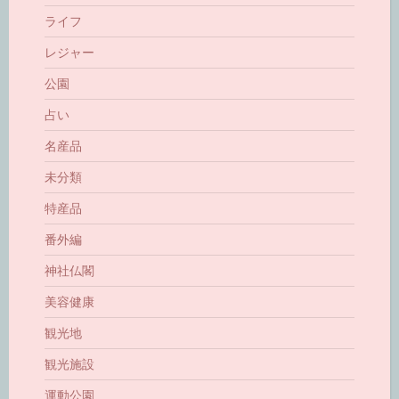
ライフ
レジャー
公園
占い
名産品
未分類
特産品
番外編
神社仏閣
美容健康
観光地
観光施設
運動公園