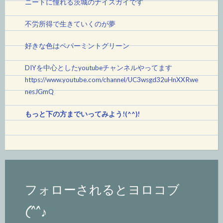
ニートに憧れる茨城のナイスガイです
不労所得で生きていくのが夢
好きな色はペパーミントグリーン
DIYを中心としたyoutubeチャンネルやってます
https://www.youtube.com/channel/UC3wsgd32uHnXXRwe
nesJGmQ
もっと下の方までいってみよう!(^^)!
フォローされるとヨロコブ
(^^♪