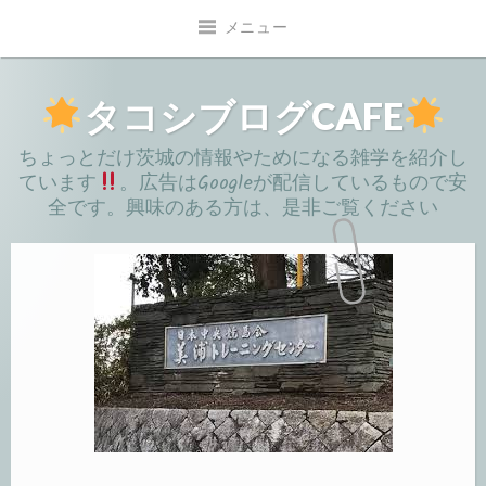
コ
メニュー
ン
テ
ン
タコシブログCAFE
ツ
ちょっとだけ茨城の情報やためになる雑学を紹介し
へ
ています
。広告はGoogleが配信しているもので安
移
全です。興味のある方は、是非ご覧ください
動