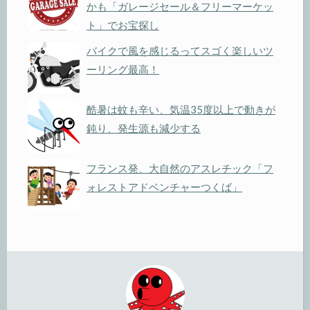
かも「ガレージセール＆フリーマーケッ
ト」でお宝探し
バイクで風を感じるってスゴく楽しいツ
ーリング最高！
酷暑は蚊も辛い、気温35度以上で動きが
鈍り、発生源も減少する
フランス発、大自然のアスレチック「フ
ォレストアドベンチャーつくば」