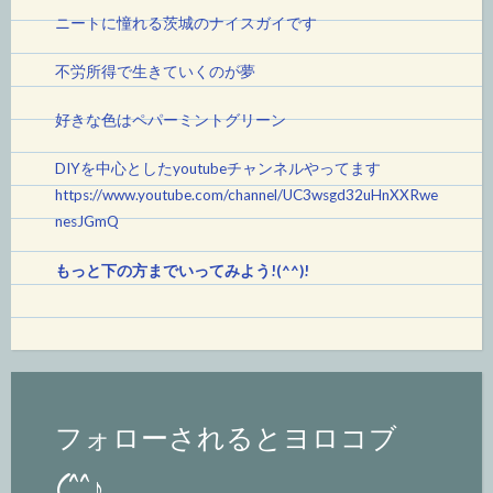
ニートに憧れる茨城のナイスガイです
不労所得で生きていくのが夢
好きな色はペパーミントグリーン
DIYを中心としたyoutubeチャンネルやってます
https://www.youtube.com/channel/UC3wsgd32uHnXXRwe
nesJGmQ
もっと下の方までいってみよう!(^^)!
フォローされるとヨロコブ
(^^♪