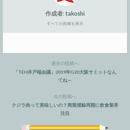
作成者:
takoshi
すべての投稿を表示
過去の投稿へ
投
「TEH井戸端会議」2019年G20大阪サミットなん
稿
てね～
ナ
次の投稿へ
ビ
クジラ肉って美味しいの？商業捕鯨再開に飲食業界
注目
ゲ
ー