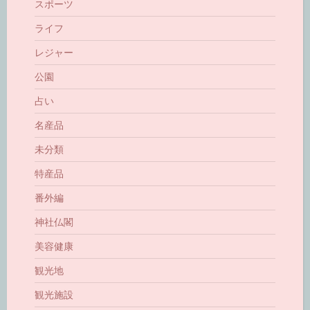
スポーツ
ライフ
レジャー
公園
占い
名産品
未分類
特産品
番外編
神社仏閣
美容健康
観光地
観光施設