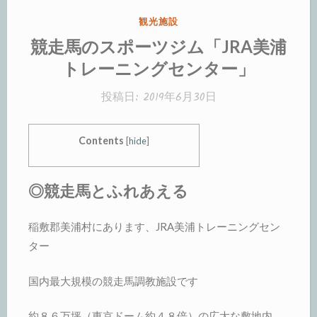
カ
観光施設
テ
競走馬のスポーツジム「JRA美浦
ゴ
トレーニングセンター」
リ
ー:
投稿日:
2019年6月30日
Contents
[
hide
]
◎競走馬とふれあえる
稲敷郡美浦村にあります、JRA美浦トレーニングセン
ター
国内最大規模の競走馬調教施設です
約８６万坪（東京ドーム約４８倍）の広大な敷地内