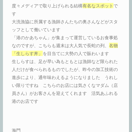
度々メディアで取り上げられる結構
有名なスポット
で
す
大洗漁協に所属する漁師さんたちの奥さんなどがスタ
ッフとして働いています
「港のかあちゃん」が集まって運営しているお食事処
なのですが、こちらも週末は大人気で長蛇の列、
名物
「生しらす丼」
を目当てに大勢の人で賑わいます
生しらすは、足が早い為もともとは漁師など限られた
人だけが食べられるものでしたが、昨今の加工技術の
進歩により、通年味わえるようになりました うれし
い限りですね こちらのお店には気さくなマダム（店
員さん）がお客さんを迎えてくれます 活気あふれる
港のお店です
海門