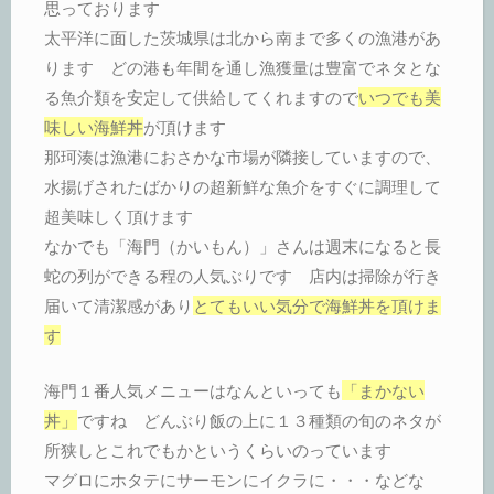
思っております
太平洋に面した茨城県は北から南まで多くの漁港があ
ります どの港も年間を通し漁獲量は豊富でネタとな
る魚介類を安定して供給してくれますので
いつでも美
味しい海鮮丼
が頂けます
那珂湊は漁港におさかな市場が隣接していますので、
水揚げされたばかりの超新鮮な魚介をすぐに調理して
超美味しく頂けます
なかでも「海門（かいもん）」さんは週末になると長
蛇の列ができる程の人気ぶりです 店内は掃除が行き
届いて清潔感があり
とてもいい気分で海鮮丼を頂けま
す
海門１番人気メニューはなんといっても
「まかない
丼」
ですね どんぶり飯の上に１３種類の旬のネタが
所狭しとこれでもかというくらいのっています
マグロにホタテにサーモンにイクラに・・・などな