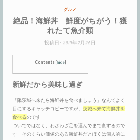
カ
グルメ
テ
絶品！海鮮丼 鮮度がちがう！獲
ゴ
れたて魚介類
リ
ー:
投稿日:
2019年2月26日
Contents
[
hide
]
新鮮だから美味し過ぎ
「陽茨城へ来たら海鮮丼を食べましょう」なんてよく
目にするキャッチコピーですが、
茨城へ来て海鮮丼を
食べる
のです
ついでではなく、わざわざ足を運んでまで食するので
す そのくらい価値のある海鮮丼だとぼくは個人的に