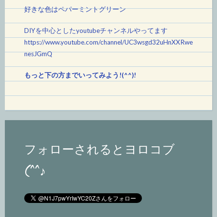
好きな色はペパーミントグリーン
DIYを中心としたyoutubeチャンネルやってます
https://www.youtube.com/channel/UC3wsgd32uHnXXRwe
nesJGmQ
もっと下の方までいってみよう!(^^)!
フォローされるとヨロコブ
(^^♪