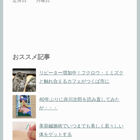
定休日 月曜日
おススメ記事
リピーター増加中！フクロウ・ミミズク
と触れ合えるカフェがつくば市に
40年ぶりに赤川次郎を読み直してみた
が・・・
美容鍼施術でいつまでも美しく若々しい
体をゲットする