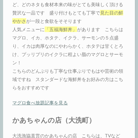
ど、どのネタも食材本来の味がとても美味しく頂ける
贅沢な一品です 盛り付けもとても丁寧で
見た目の鮮
やかさ
が一段と食欲をそそります
人気メニューに
「五福海鮮丼」
があります こちらは
マグロ、イカ、ホタテ、イクラ、サーモンの５点盛
り、イカは肉厚なのにやわらかく、ホタテは甘くとろ
け、プッリプリのイクラに程よい脂のマグロとサーモ
ン！
こちらのどんぶりも丁寧な仕事ぶりでもはや芸術の領
域ですね スタンダードな海鮮丼をお好みの方はこち
らをおすすめです
マグロ食べ放題記事を見る
かあちゃんの店（大洗町）
大洗漁協直営のかあちゃんの店 こちらは、TVなど