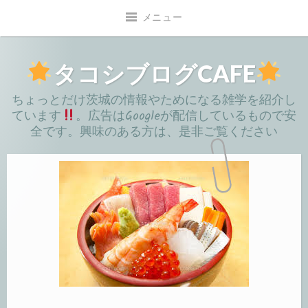
コ
メニュー
ン
テ
ン
タコシブログCAFE
ツ
ちょっとだけ茨城の情報やためになる雑学を紹介し
へ
ています
。広告はGoogleが配信しているもので安
移
全です。興味のある方は、是非ご覧ください
動